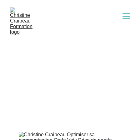
La Gestion du
Changement : Un Art à
Maîtriser
Le changement et l'artiste. qu'en est-il du changement
dans la carrière d'un artiste ? Comment faire de cette
nécessité une opportunité de croissance et
d'épanouissement ?
6/4/2024
2 min read