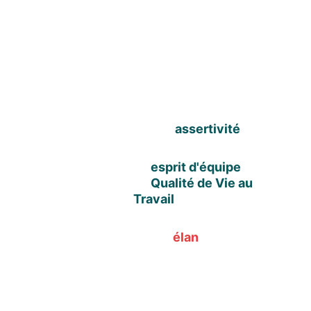
Formations 
Entreprises
Développez votre 
assertivité
Renforcez votre 
esprit d'équipe
 et 
améliorez votre 
Qualité de Vie au 
Travail 
Donnez un nouvel 
élan
 à votre 
business !