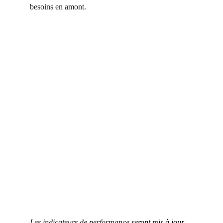
besoins en amont.
Les indicateurs de performance
 seront mis à jour 