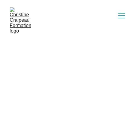
Rentrée : et si votre voix
ouvrait de nouvelles voies
?
La rentrée, moment idéal pour se réinventer :
découvrez comment votre voix peut ouvrir de
nouvelles voies.
Christine Craipeau
9/2/2025
2 min read